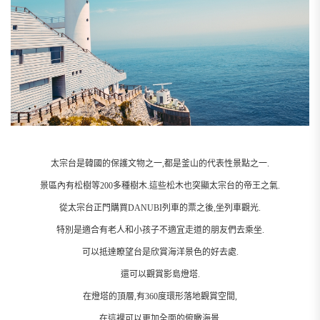
太宗台是韓國的保護文物之一,都是釜山的代表性景點之一.
景區內有松樹等200多種樹木.這些松木也突顯太宗台的帝王之氣.
從太宗台正門購買DANUBI列車的票之後,坐列車觀光.
特別是適合有老人和小孩子不適宜走道的朋友們去乘坐.
可以抵達瞭望台是欣賞海洋景色的好去處.
還可以觀賞影島燈塔.
在燈塔的頂層,有360度環形落地觀賞空間,
在這裡可以更加全面的俯瞰海景.