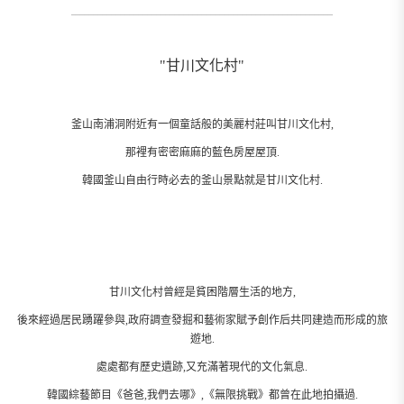
龍宮雲橋連接著岩南公園和對面的無人島東島,
是一座長達127.1,寬2米的海上橋樑.
這裡交通還是比較方面,可以搭乘海上纜車.
龍宮雲橋是一座鐵網橋,人們可以通過網洞看見腳下的奇岩怪石和碧綠海水.
看這都能讓人感覺心情暢快.
龍宮雲橋尾部呈圓形,遊客們可以360度觀賞無人島的風景.
是在韓國釜山旅遊時值得一去的釜山景點.