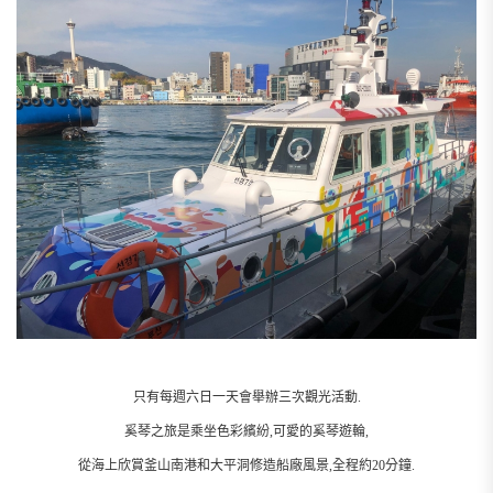
只有每週六日一天會舉辦三次觀光活動.
奚琴之旅是乘坐色彩繽紛,可愛的奚琴遊輪,
從海上欣賞釜山南港和大平洞修造船廠風景,全程約20分鐘.