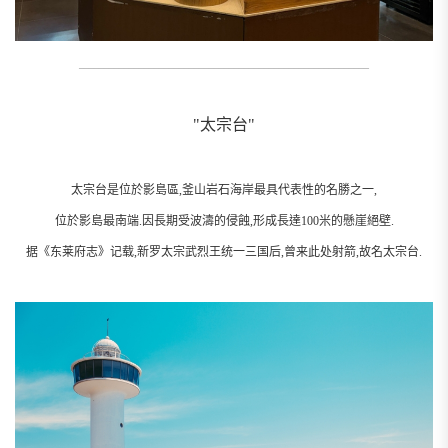
__________________________________________________________
"太宗台"
太宗台是位於影島區,釜山岩石海岸最具代表性的名勝之一,
位於影島最南端.因長期受波濤的侵蝕,形成長達100米的懸崖絕壁.
据《东莱府志》记载,新罗太宗武烈王统一三国后,曾来此处射箭,故名太宗台.