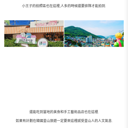
__________________________________________________________
"甘川文化村"
釜山南浦洞附近有一個童話般的美麗村莊叫甘川文化村,
那裡有密密麻麻的藍色房屋屋頂.
韓國釜山自由行時必去的釜山景點就是甘川文化村.
甘川文化村曾經是貧困階層生活的地方,
後來經過居民踴躍參與,政府調查發掘和藝術家賦予創作后共同建造而形成的旅
遊地.