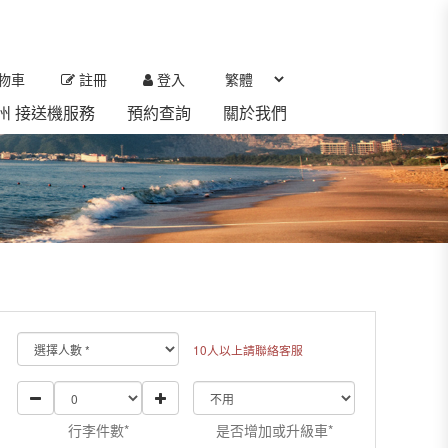
物車
註冊
登入
 濟州 接送機服務
預約查詢
關於我們
10人以上請聯絡客服
行李件數*
是否增加或升級車*