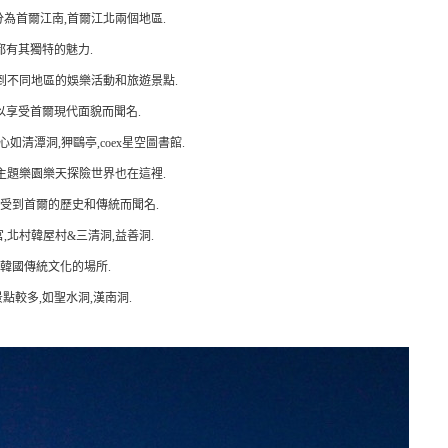
為首爾江南,首爾江北兩個地區.
都有其獨特的魅力.
到不同地區的娛樂活動和旅遊景點.
以享受首爾現代面貌而聞名.
清潭洞,狎鷗亭,coex星空圖書館.
主題樂園樂天探險世界也在這裡.
受到首爾的歷史和傳統而聞名.
,北村韓屋村&三清洞,益善洞.
韓國傳統文化的場所.
點較多,如聖水洞,漢南洞.