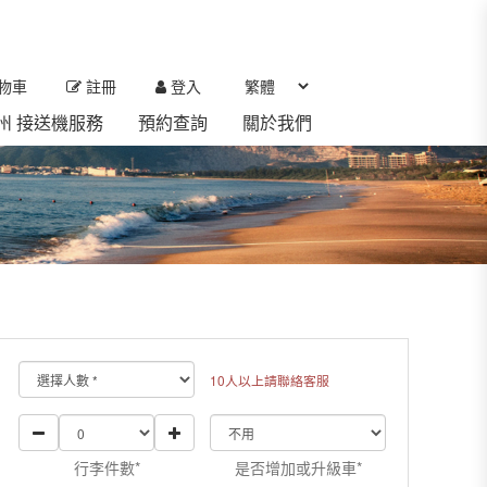
物車
註冊
登入
 濟州 接送機服務
預約查詢
關於我們
10人以上請聯絡客服
行李件數*
是否增加或升級車*