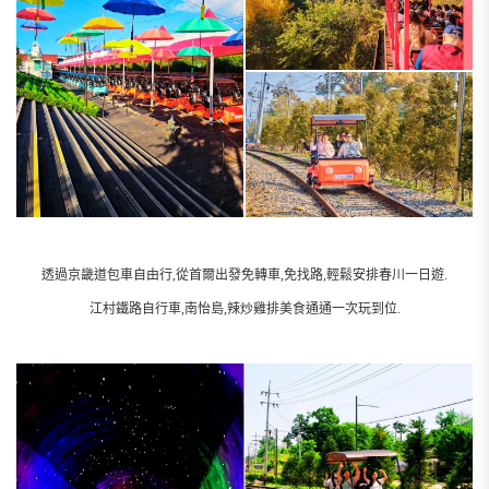
透過京畿道包車自由行,從首爾出發免轉車,免找路,輕鬆安排春川一日遊.
江村鐵路自行車,南怡島,辣炒雞排美食通通一次玩到位.