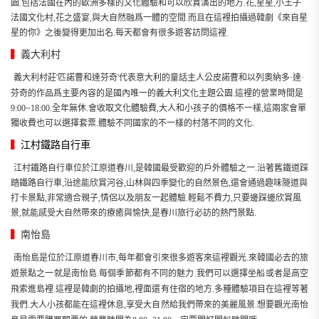
園.包括法國在內的歐洲多樣的文化體驗和可以欣賞演出的地方.花,星星,小王子
法國文化村,花之盛宴,與大自然融爲一體的空間.而且在這裡拍攝過韓劇《來自星
星的你》之後變得更加出名.每天都會有很多遊客訪問這裡.
▍
義大利村
義大利村莊'匹諾曹和達芬奇'代表意大利的童話主人公皮諾曹和以列奧納多·達·
芬奇的作品爲主要內容的是國內唯一的義大利文化主題公園.這裡的營業時間是
9:00~18:00.全年無休.會收取文化體驗費,大人和小孩子的價格不一樣,這兩家會單
獨收費也可以選擇套票.體驗不同國家的不一樣的村落不同的文化.
▍
江村鐵路自行車
江村鐵路自行車位於江原道春川,是韓國最受歡迎的戶外體驗之一.沿著舊鐵道踩
踏鐵路自行車,沿途能欣賞河谷,山林與四季變化的自然景色,還會通過趣味隧道與
打卡景點,非常適合親子,情侶以及朋友一起體驗.輕鬆不費力,只要邊踩邊欣賞風
景,就能感受大自然帶來的療癒與愉快,是春川旅行必訪的熱門景點.
▍
南怡島
南怡島是位於江原道春川市,每年都會引來很多遊客來這裡觀光.來韓國必去的旅
遊景點之一就是南怡島.每個季節都有不同的魅力.我們可以選擇坐船或者是高空
飛索進島裡.這裡是韓劇的拍攝地,裡面還有住宿的地方.多種體驗項目在這裡等著
我們.大人小孩都能在這裡休息,享受大自然給我們帶來的美麗風景.想要觀光南怡