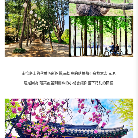
南怡島上的秋葉色彩絢麗,南怡島的落葉都不會故意去清理.
這是因為,落葉覆蓋到腳踝的小路會讓你留下特別的回憶.