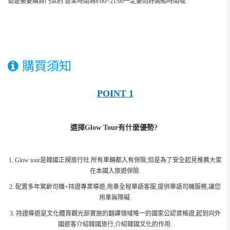
島是需要購買門票的.營業時間為8:00~21:00一定要問好開船時間哦.
購買須知
POINT 1
選擇Glow Tour有什麼優勢?
1. Glow tour是韓國正規旅行社.所有車輛都入有保險,但是為了安全起見推薦大家
在本國入旅遊保險.
2. 配置多年駕齡司機+持證專業導遊,用車全程華語客服,提供華語司機服務,讓您
用車無障礙.
3. 持證導遊是文化體育觀光部實施的翻譯領域唯一的國家公認資格證,起到向外
國遊客介紹韓國旅行,介紹韓國文化的作用.