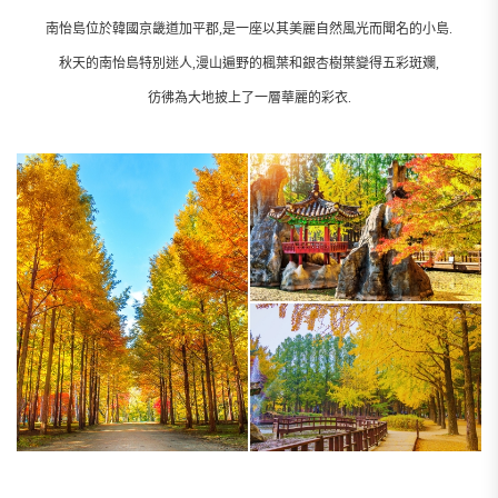
南怡島位於韓國京畿道加平郡,是一座以其美麗自然風光而聞名的小島.
秋天的南怡島特別迷人,漫山遍野的楓葉和銀杏樹葉變得五彩斑斕,
彷彿為大地披上了一層華麗的彩衣.