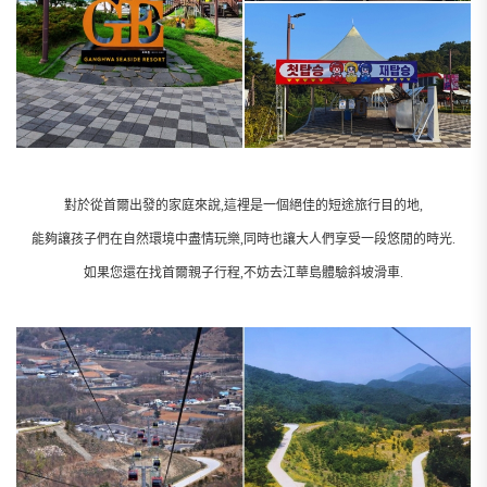
對於從首爾出發的家庭來說,這裡是一個絕佳的短途旅行目的地,
能夠讓孩子們在自然環境中盡情玩樂,同時也讓大人們享受一段悠閒的時光.
如果您還在找首爾親子行程,不妨去江華島體驗斜坡滑車.