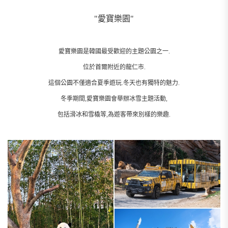
"愛寶樂園"
愛寶樂園是韓國最受歡迎的主題公園之一.
位於首爾附近的龍仁市.
這個公園不僅適合夏季遊玩.冬天也有獨特的魅力.
冬季期間,愛寶樂園會舉辦冰雪主題活動,
包括滑冰和雪橇等,為遊客帶來別樣的樂趣.