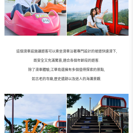
這個滑車設施讓遊客可以乘坐滑車沿著專門設計的坡道快速滑下,
既安全又充滿驚喜,適合各個年齡段的遊客.
除了滑車體驗,江華島還擁有多個值得探索的景點,
如古老的寺廟,歷史遺跡以及迷人的海灘景觀.