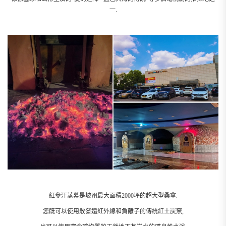
一.
紅參汗蒸幕是坡州最大面積2000坪的超大型桑拿.
您既可以使用散發遠紅外線和負離子的傳統紅土炭窯,