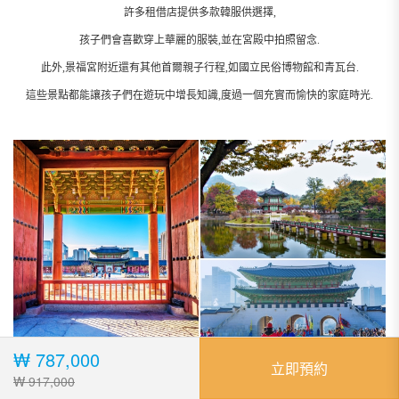
許多租借店提供多款韓服供選擇,
孩子們會喜歡穿上華麗的服裝,並在宮殿中拍照留念.
此外,景福宮附近還有其他首爾親子行程,如國立民俗博物館和青瓦台.
這些景點都能讓孩子們在遊玩中增長知識,度過一個充實而愉快的家庭時光.
₩ 787,000
立即預約
₩ 917,000