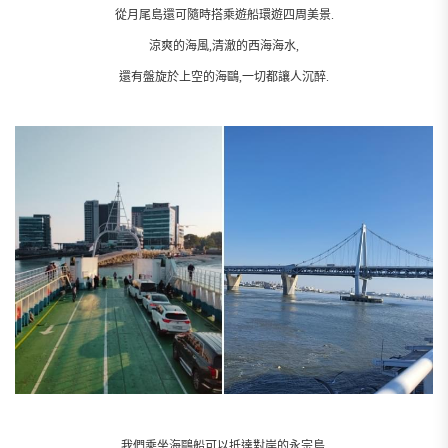
從月尾島還可隨時搭乘遊船環遊四周美景.
涼爽的海風,清澈的西海海水,
還有盤旋於上空的海鷗,一切都讓人沉醉.
我們乘坐海鷗船可以抵達對岸的永宗島.