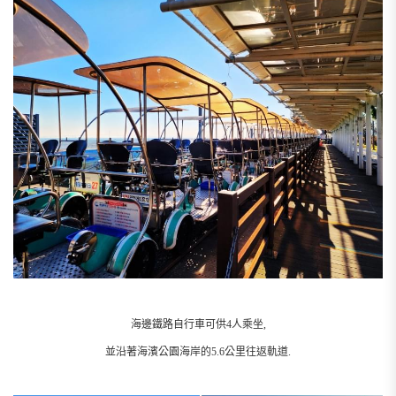
海邊鐵路自行車可供4人乘坐,
並沿著海濱公園海岸的5.6公里往返軌道.