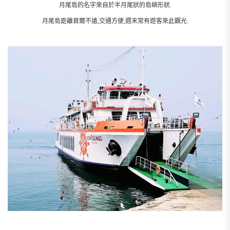
月尾島的名字來自於半月尾狀的島嶼形狀.
月尾島距離首爾不遠,交通方便,週末常有遊客來此觀光.