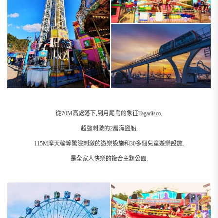
從70M高處落下,到月尾島的象征Tagadisco,
超強刺激的2層海盜船,
115M摩天輪等驚險刺激的遊樂設施和30多個兒童遊樂設施.
是全家人快樂的複合主題公園.