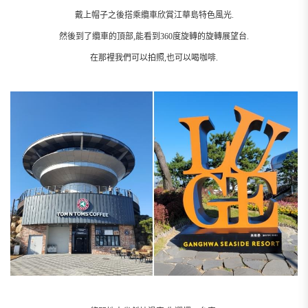
戴上帽子之後搭乘纜車欣賞江華島特色風光.
然後到了纜車的頂部,能看到360度旋轉的旋轉展望台.
在那裡我們可以拍照,也可以喝咖啡.