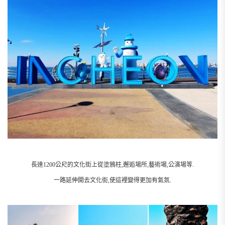
長達1200公尺的文化街上從塗鴉柱,邂逅場所,藝術場,公演場等.
一路延伸開去文化街,使這裡變得更加有氣氛.