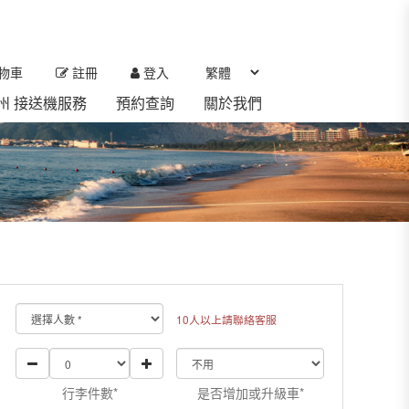
物車
註冊
登入
 濟州 接送機服務
預約查詢
關於我們
10人以上請聯絡客服
行李件數*
是否增加或升級車*