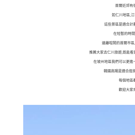
首爾近郊有
如仁川地區,江
這些景區是適合計
在短暫的時間
遠離喧鬧的首爾市區
推薦大家去仁川旅遊,既能看
在坡州地區我們可以更進
韓國高陽是適合逛街
每個地區
歡迎大家